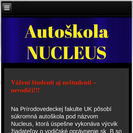
Autoškola
NUCLEUS
Vážení študenti aj neštudenti –
nevodiči!!!
Na Prírodovedeckej fakulte UK pôsobí
súkromná autoškola pod názvom
Nucleus, ktorá úspešne vykonáva výcvik
žiadateľov o vodičské oprávnenie sk. B so